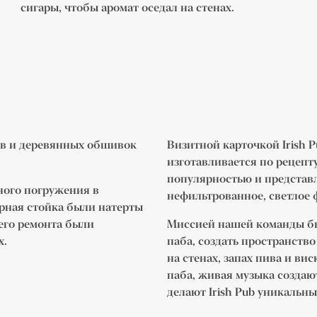
сигары, чтобы аромат оседал на стенах.
лов и деревянных обшивок
Визитной карточкой Irish 
изготавливается по рецепт
популярностью и представля
ного погружения в
нефильтрованное, светлое 
арная стойка были натерты
жего ремонта были
Миссией нашей команды бы
х.
паба, создать пространств
на стенах, запах пива и ви
паба, живая музыка создаю
делают Irish Pub уникальн